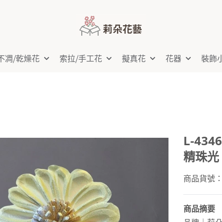
不凋⧸乾燥花
索拉⧸手工花
擬真花
花器
裝飾
L-43
精珠光
商品貨號：L-
商品摘要