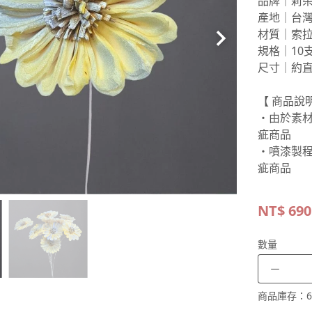
品牌｜莉
產地｜台
材質｜索
規格｜10
尺寸｜約直
【 商品說明
・由於素
疵商品
・噴漆製
疵商品
NT$
690
數量
－
商品庫存：
6