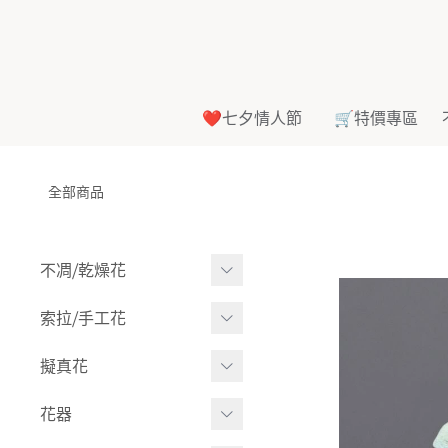
❤️七夕情人節
🛒特價專區
全部商品
不凋⧸乾燥花
多色組合
索拉⧸手工花
-
大玫瑰
索拉花(有花莖)
擬真花
-
中玫瑰
-
原色
盆栽⧸成品
花器
-
迷你玫瑰
-
莉朵獨家噴漆