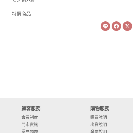
-
康乃馨
特價商品
-
其他主花
Line
Face
繡球花
-
金字塔繡球花
-
安娜貝爾繡球花
-
日本繡球花
-
重瓣繡球花
-
其他繡球花
配花
顧客服務
購物服務
-
滿天星⧸木滿天星
會員制度
購買說明
門市資訊
出貨說明
-
黑種草⧸東方黑種
常見問題
發票說明