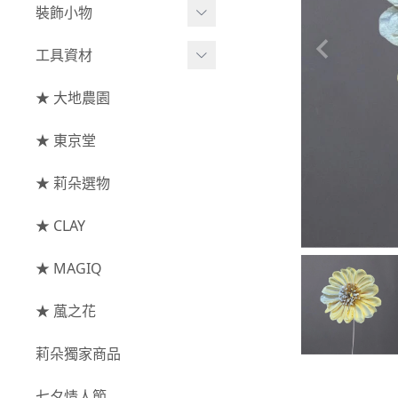
綜合花束
小型花器
裝飾小物
-
其他
-
莉朵獨家水染
主花
中大型花器
裝飾⧸擺飾
工具資材
玫瑰
-
大地農園
配花
鐘罩⧸花框
花插
-
大玫瑰
工具⧸型錄
★ 大地農園
索拉花(僅花頭)
葉材⧸藤蔓
花盤⧸底座
線香
-
中玫瑰
資材
-
原色
★ 東京堂
枝條
捧花架⧸吊架
-
小玫瑰
-
莉朵獨家水染
果實
★ 莉朵選物
藤圈⧸注連繩
-
迷你玫瑰
-
大地農園
提籃
★ CLAY
-
庭園玫瑰
手工花
-
其他玫瑰
★ MAGIQ
主花
★ 葻之花
-
百日草⧸太陽花⧸
莉朵獨家商品
菊花
-
蘭花⧸大理花
七夕情人節