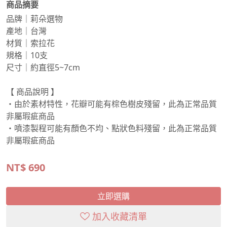
商品摘要
品牌｜莉朵選物
產地｜台灣
材質｜索拉花
規格｜10支
尺寸｜約直徑5~7cm
【 商品說明 】
・由於素材特性，花瓣可能有棕色樹皮殘留，此為正常品質
非屬瑕疵商品
・噴漆製程可能有顏色不均、點狀色料殘留，此為正常品質
非屬瑕疵商品
NT$
690
立即選購
加入收藏清單