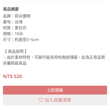
商品摘要
品牌｜莉朵選物
產地｜台灣
材質｜索拉花
規格｜10朵
尺寸｜約直徑3~5cm
【 商品說明 】
・由於素材特性，花瓣可能有棕色樹皮殘留，此為正常品質
非屬瑕疵商品
NT$
520
立即選購
加入收藏清單