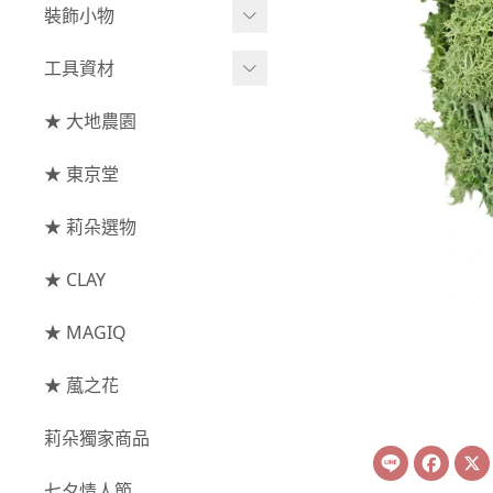
綜合花束
小型花器
裝飾小物
-
其他
-
莉朵獨家水染
主花
中大型花器
裝飾⧸擺飾
工具資材
玫瑰
-
大地農園
配花
鐘罩⧸花框
花插
-
大玫瑰
工具⧸型錄
★ 大地農園
索拉花(僅花頭)
葉材⧸藤蔓
花盤⧸底座
線香
-
中玫瑰
資材
-
原色
★ 東京堂
枝條
捧花架⧸吊架
-
小玫瑰
-
莉朵獨家水染
果實
★ 莉朵選物
藤圈⧸注連繩
-
迷你玫瑰
-
大地農園
提籃
★ CLAY
-
庭園玫瑰
手工花
-
其他玫瑰
★ MAGIQ
主花
★ 葻之花
-
百日草⧸太陽花⧸
莉朵獨家商品
菊花
Line
Face
-
蘭花⧸大理花
七夕情人節