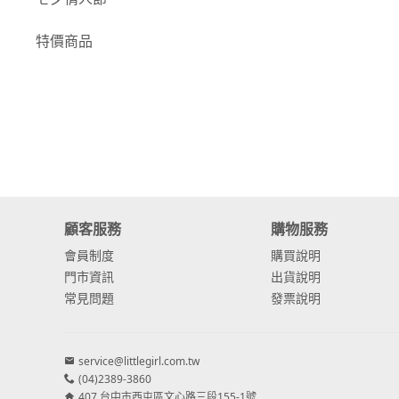
-
康乃馨
特價商品
-
其他主花
繡球花
-
金字塔繡球花
-
安娜貝爾繡球花
-
日本繡球花
顧客服務
購物服務
-
重瓣繡球花
會員制度
購買說明
門市資訊
出貨說明
-
其他繡球花
常見問題
發票說明
配花
-
滿天星⧸木滿天星
service@littlegirl.com.tw
(04)2389-3860
-
黑種草⧸東方黑種
407 台中市西屯區文心路三段155-1號