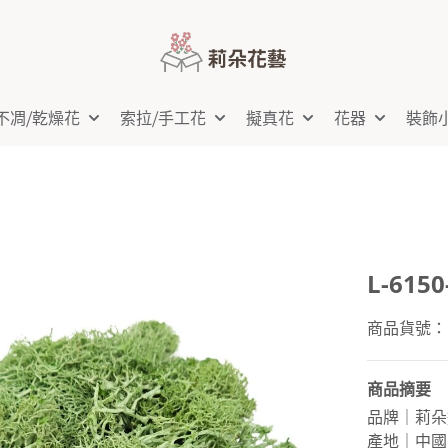
不凋⧸乾燥花
索拉⧸手工花
擬真花
花器
裝飾
L-61
商品貨號：L-
商品摘要
品牌｜莉朵
產地｜中國