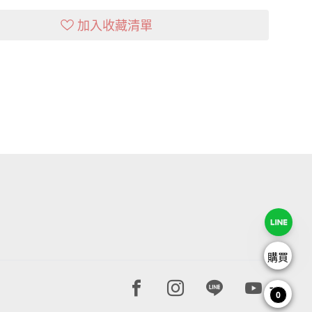
加入收藏清單
購買
Facebook page
Instagram page
Line page
Youtube 
0