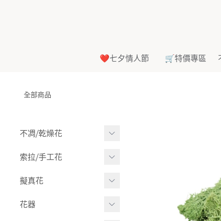
❤️七夕情人節
🛒特價專區
全部商品
不凋⧸乾燥花
多色組合
索拉⧸手工花
-
大玫瑰
索拉花(有花莖)
擬真花
-
中玫瑰
-
原色
盆栽⧸成品
花器
-
迷你玫瑰
-
莉朵獨家噴漆