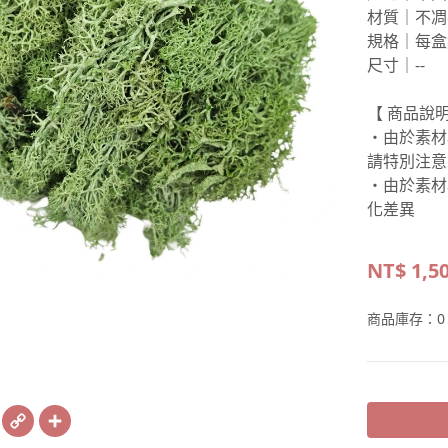
材質｜不凋
規格｜每盒約
尺寸｜--
【 商品說明
・由於素材
請特別注意
・由於素材
化差異
NT$
1,5
商品庫存：
0
book
X
Copy
Share
Link