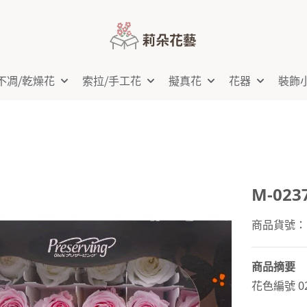
不凋⧸乾燥花
索拉⧸手工花
擬真花
花器
裝飾
M-02
商品貨號：M-
商品摘要
花色編號 0237