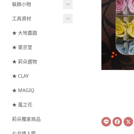
綜合花束
小型花器
裝飾小物
-
其他
-
莉朵獨家水染
主花
中大型花器
裝飾⧸擺飾
工具資材
玫瑰
-
大地農園
配花
鐘罩⧸花框
花插
-
大玫瑰
工具⧸型錄
★ 大地農園
索拉花(僅花頭)
葉材⧸藤蔓
花盤⧸底座
線香
-
中玫瑰
資材
-
原色
★ 東京堂
枝條
捧花架⧸吊架
-
小玫瑰
-
莉朵獨家水染
果實
★ 莉朵選物
藤圈⧸注連繩
-
迷你玫瑰
-
大地農園
提籃
★ CLAY
-
庭園玫瑰
手工花
-
其他玫瑰
★ MAGIQ
主花
★ 葻之花
-
百日草⧸太陽花⧸
莉朵獨家商品
Line
Face
菊花
-
蘭花⧸大理花
七夕情人節