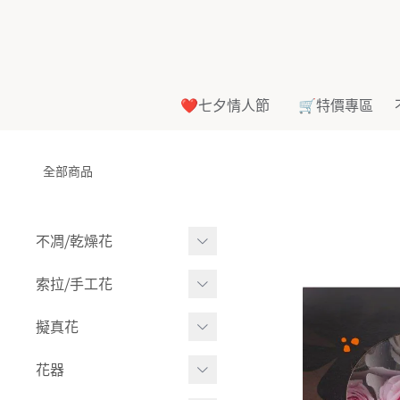
❤️七夕情人節
🛒特價專區
全部商品
不凋⧸乾燥花
多色組合
索拉⧸手工花
-
大玫瑰
索拉花(有花莖)
擬真花
-
中玫瑰
-
原色
盆栽⧸成品
花器
-
迷你玫瑰
-
莉朵獨家噴漆