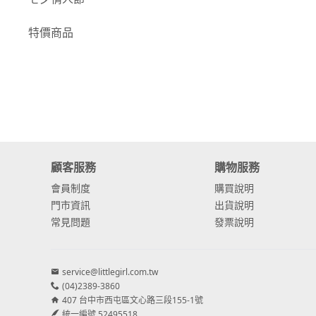
-
康乃馨
特價商品
-
其他主花
繡球花
-
金字塔繡球花
-
安娜貝爾繡球花
-
日本繡球花
顧客服務
購物服務
會員制度
購買說明
-
重瓣繡球花
門市資訊
出貨說明
-
其他繡球花
常見問題
發票說明
配花
service@littlegirl.com.tw
-
滿天星⧸木滿天星
(04)2389-3860
407 台中市西屯區文心路三段155-1號
-
黑種草⧸東方黑種
統一編號 52495518