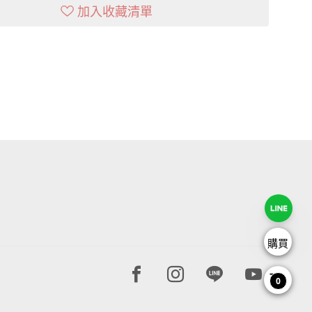
加入收藏清單
購買
Facebook page
Instagram page
Line page
Youtube 
0