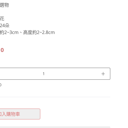
選物
花
24朵
2~3cm、高度約2~2.8cm
10
＋
0
加入購物車