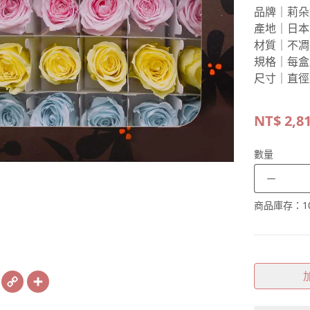
品牌｜莉朵
產地｜日本
材質｜不凋
規格｜每盒
尺寸｜直徑約
NT$
2,8
數量
－
商品庫存：
1
book
X
Copy
Share
Link