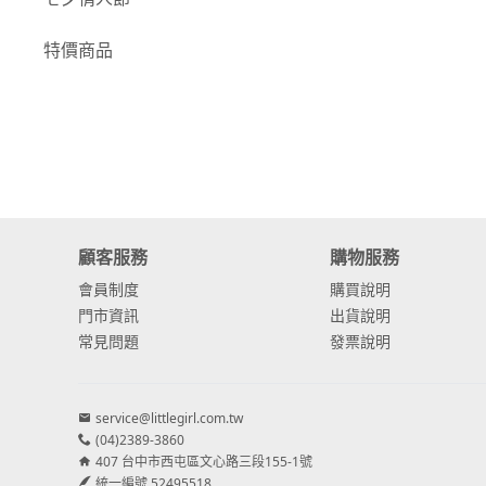
-
康乃馨
特價商品
-
其他主花
繡球花
-
金字塔繡球花
-
安娜貝爾繡球花
-
日本繡球花
顧客服務
購物服務
會員制度
購買說明
-
重瓣繡球花
門市資訊
出貨說明
-
其他繡球花
常見問題
發票說明
配花
service@littlegirl.com.tw
-
滿天星⧸木滿天星
(04)2389-3860
407 台中市西屯區文心路三段155-1號
-
黑種草⧸東方黑種
統一編號 52495518