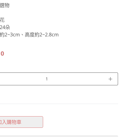
選物
花
24朵
2~3cm、高度約2~2.8cm
10
＋
加入購物車