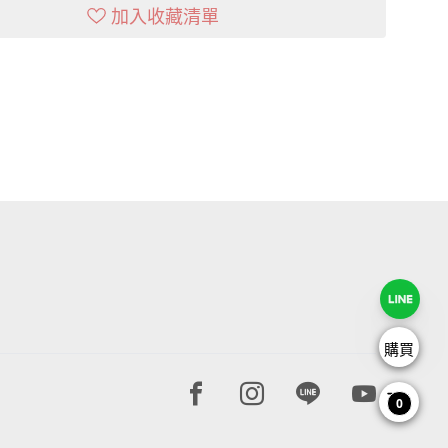
加入收藏清單
購買
Facebook page
Instagram page
Line page
Youtube 
0