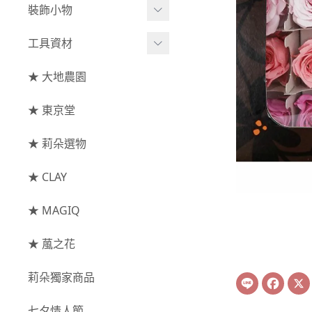
綜合花束
小型花器
裝飾小物
-
其他
-
莉朵獨家水染
主花
中大型花器
裝飾⧸擺飾
工具資材
玫瑰
-
大地農園
配花
鐘罩⧸花框
花插
-
大玫瑰
工具⧸型錄
★ 大地農園
索拉花(僅花頭)
葉材⧸藤蔓
花盤⧸底座
線香
-
中玫瑰
資材
-
原色
★ 東京堂
枝條
捧花架⧸吊架
-
小玫瑰
-
莉朵獨家水染
果實
★ 莉朵選物
藤圈⧸注連繩
-
迷你玫瑰
-
大地農園
提籃
★ CLAY
-
庭園玫瑰
手工花
-
其他玫瑰
★ MAGIQ
主花
★ 葻之花
-
百日草⧸太陽花⧸
莉朵獨家商品
Line
Face
菊花
-
蘭花⧸大理花
七夕情人節