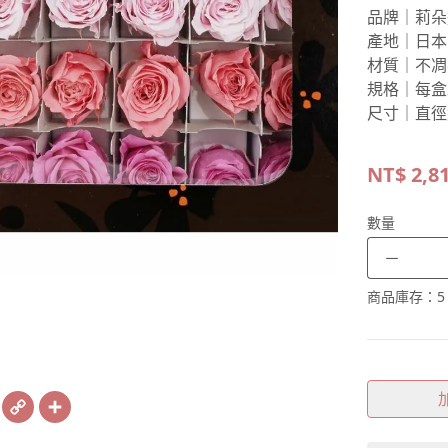
品牌｜莉朵
產地｜日本
材質｜不凋
規格｜每盒
尺寸｜直徑約
NT$
2,8
數量
－
商品庫存：
5
book
X
Copy
Share
Link