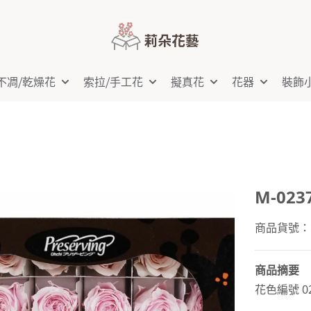
不凋⧸乾燥花
索拉⧸手工花
擬真花
花器
裝飾
M-023
商品貨號：M-
商品摘要
花色編號 0237