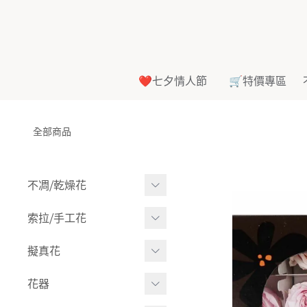
❤️七夕情人節
🛒特價專區
全部商品
不凋⧸乾燥花
多色組合
索拉⧸手工花
-
大玫瑰
索拉花(有花莖)
擬真花
-
中玫瑰
-
原色
盆栽⧸成品
花器
-
迷你玫瑰
-
莉朵獨家噴漆