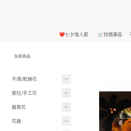
❤️七夕情人節
🛒特價專區
全部商品
不凋⧸乾燥花
多色組合
索拉⧸手工花
-
大玫瑰
索拉花(有花莖)
擬真花
-
中玫瑰
-
原色
盆栽⧸成品
花器
-
迷你玫瑰
-
莉朵獨家噴漆