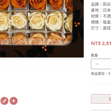
品牌｜莉朵
產地｜日本
材質｜不凋
規格｜每盒
尺寸｜直徑約
NT$
2,8
數量
－
商品庫存：
9
book
X
Copy
Share
Link