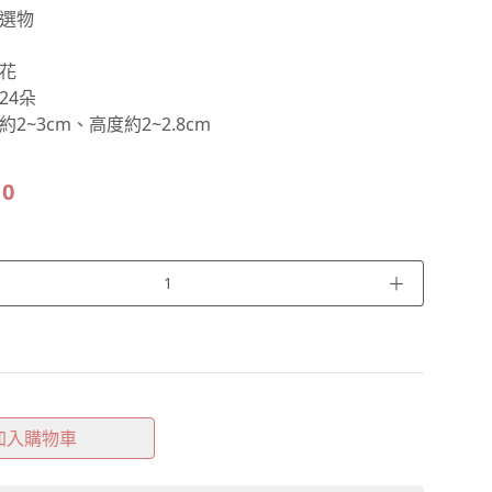
選物
花
24朵
2~3cm、高度約2~2.8cm
10
＋
加入購物車