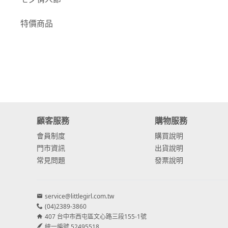
-
康乃馨
特價商品
-
其他主花
繡球花
-
金字塔繡球花
-
安娜貝爾繡球花
-
日本繡球花
顧客服務
購物服務
會員制度
購買說明
-
重瓣繡球花
門市資訊
出貨說明
-
其他繡球花
常見問題
發票說明
配花
service@littlegirl.com.tw
-
滿天星⧸木滿天星
(04)2389-3860
407 台中市西屯區文心路三段155-1號
-
黑種草⧸東方黑種
統一編號 52495518