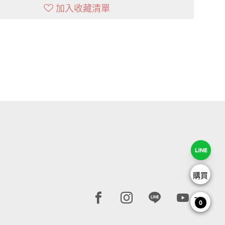
加入收藏清單
購買
Facebook page
Instagram page
Line page
Youtube 
0