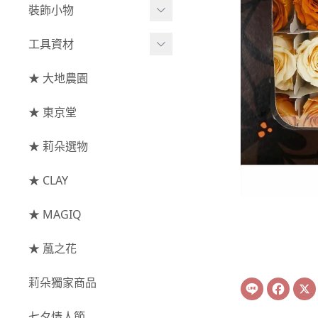
綜合花束
小型花器
裝飾小物
-
其他
-
莉朵獨家水染
主花
中大型花器
裝飾⧸擺飾
工具資材
玫瑰
-
大地農園
配花
鐘罩⧸花框
花插
-
大玫瑰
工具⧸型錄
★ 大地農園
索拉花(僅花頭)
葉材⧸藤蔓
花盤⧸底座
線香
-
中玫瑰
資材
-
原色
★ 東京堂
枝條
捧花架⧸吊架
-
小玫瑰
-
莉朵獨家水染
果實
★ 莉朵選物
藤圈⧸注連繩
-
迷你玫瑰
-
大地農園
提籃
★ CLAY
-
庭園玫瑰
手工花
-
其他玫瑰
★ MAGIQ
主花
★ 葻之花
-
百日草⧸太陽花⧸
莉朵獨家商品
Line
Face
菊花
-
蘭花⧸大理花
七夕情人節