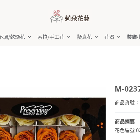
不凋⧸乾燥花
索拉⧸手工花
擬真花
花器
裝飾
M-023
商品貨號：M-
商品摘要
花色編號 0237