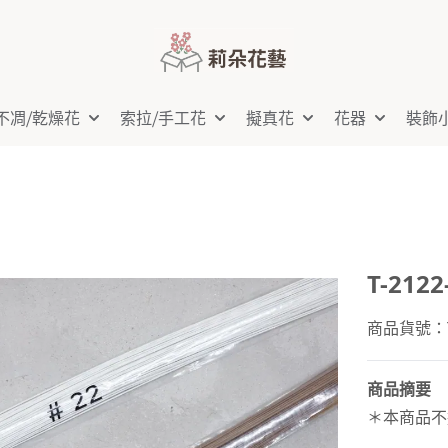
不凋⧸乾燥花
索拉⧸手工花
擬真花
花器
裝飾
T-212
商品貨號：T-
商品摘要
＊本商品不