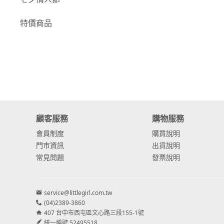
-
康乃馨
特價商品
-
其他主花
繡球花
-
金字塔繡球花
-
安娜貝爾繡球花
-
日本繡球花
顧客服務
購物服務
會員制度
購買說明
-
重瓣繡球花
門市資訊
出貨說明
-
其他繡球花
常見問題
發票說明
配花
service@littlegirl.com.tw
-
滿天星⧸木滿天星
(04)2389-3860
407 台中市西屯區文心路三段155-1號
-
黑種草⧸東方黑種
統一編號 52495518