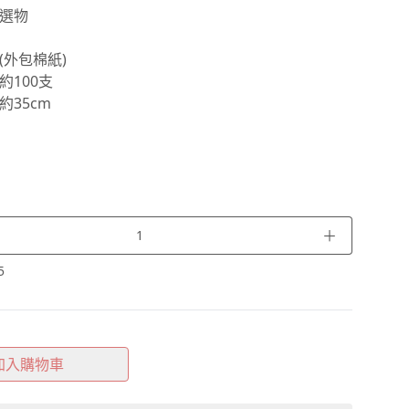
選物
(外包棉紙)
約100支
約35cm
＋
5
加入購物車