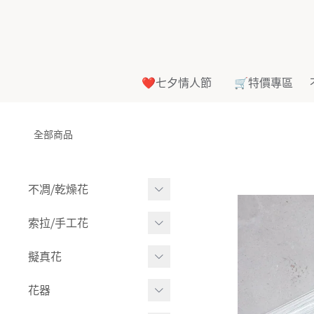
❤️七夕情人節
🛒特價專區
全部商品
不凋⧸乾燥花
多色組合
索拉⧸手工花
-
大玫瑰
索拉花(有花莖)
擬真花
-
中玫瑰
-
原色
盆栽⧸成品
花器
-
迷你玫瑰
-
莉朵獨家噴漆