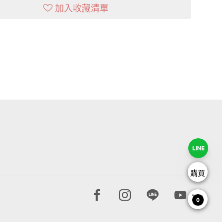
加入收藏清單
購買
Facebook page
Instagram page
Line page
Youtube 
0