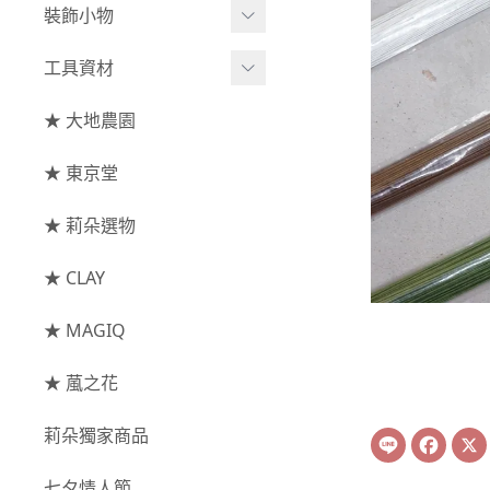
綜合花束
小型花器
裝飾小物
-
其他
-
莉朵獨家水染
主花
中大型花器
裝飾⧸擺飾
工具資材
玫瑰
-
大地農園
配花
鐘罩⧸花框
花插
-
大玫瑰
工具⧸型錄
★ 大地農園
索拉花(僅花頭)
葉材⧸藤蔓
花盤⧸底座
線香
-
中玫瑰
資材
-
原色
★ 東京堂
枝條
捧花架⧸吊架
-
小玫瑰
-
莉朵獨家水染
果實
★ 莉朵選物
藤圈⧸注連繩
-
迷你玫瑰
-
大地農園
提籃
★ CLAY
-
庭園玫瑰
手工花
-
其他玫瑰
★ MAGIQ
主花
★ 葻之花
-
百日草⧸太陽花⧸
莉朵獨家商品
Line
Face
菊花
-
蘭花⧸大理花
七夕情人節