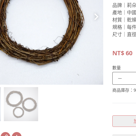
品牌｜莉
產地｜中
材質｜乾
規格｜每件
尺寸｜直徑
NT$
60
數量
－
商品庫存：
9
book
X
Copy
Share