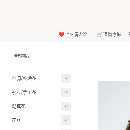
❤️七夕情人節
🛒特價專區
全部商品
不凋⧸乾燥花
多色組合
索拉⧸手工花
-
大玫瑰
索拉花(有花莖)
擬真花
-
中玫瑰
-
原色
盆栽⧸成品
花器
-
迷你玫瑰
-
莉朵獨家噴漆