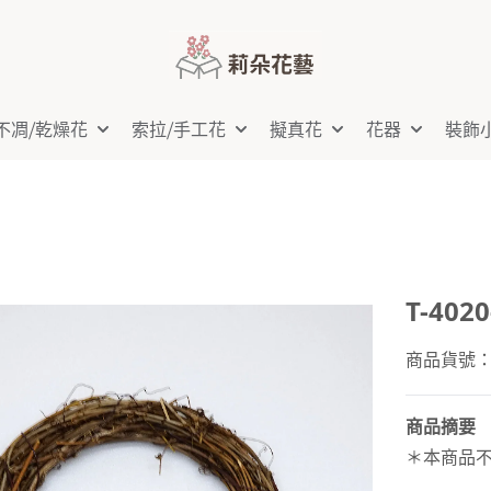
不凋⧸乾燥花
索拉⧸手工花
擬真花
花器
裝飾
T-402
商品貨號：T-
商品摘要
＊本商品