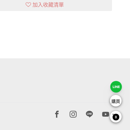
加入收藏清單
購買
Facebook page
Instagram page
Line page
Youtube 
0