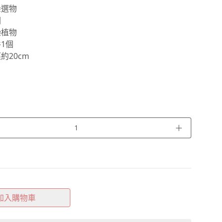
朵選物
國
燥植物
1個
約20cm
＋
加入購物車