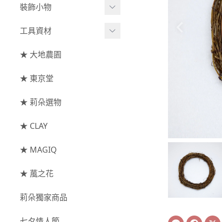
綜合花束
小型花器
裝飾小物
-
其他
-
莉朵獨家水染
主花
中大型花器
裝飾⧸擺飾
工具資材
玫瑰
-
大地農園
配花
鐘罩⧸花框
花插
-
大玫瑰
工具⧸型錄
★ 大地農園
索拉花(僅花頭)
葉材⧸藤蔓
花盤⧸底座
線香
-
中玫瑰
資材
-
原色
★ 東京堂
枝條
捧花架⧸吊架
-
小玫瑰
-
莉朵獨家水染
果實
★ 莉朵選物
藤圈⧸注連繩
-
迷你玫瑰
-
大地農園
提籃
★ CLAY
-
庭園玫瑰
手工花
-
其他玫瑰
★ MAGIQ
主花
★ 葻之花
-
百日草⧸太陽花⧸
莉朵獨家商品
菊花
-
蘭花⧸大理花
Line
Face
七夕情人節