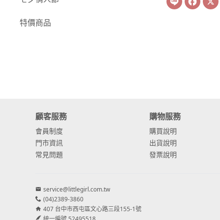
-
康乃馨
特價商品
-
其他主花
繡球花
-
金字塔繡球花
-
安娜貝爾繡球花
-
日本繡球花
顧客服務
購物服務
會員制度
購買說明
-
重瓣繡球花
門市資訊
出貨說明
-
其他繡球花
常見問題
發票說明
配花
service@littlegirl.com.tw
-
滿天星⧸木滿天星
(04)2389-3860
407 台中市西屯區文心路三段155-1號
-
黑種草⧸東方黑種
統一編號 52495518