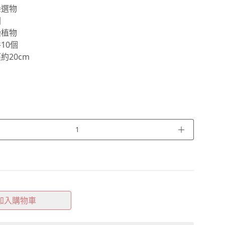
朵選物
國
燥植物
10個
約20cm
＋
加入購物車