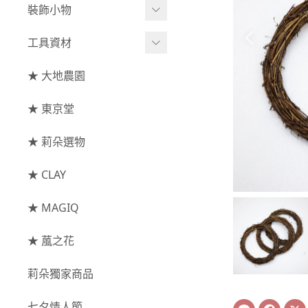
綜合花束
小型花器
裝飾小物
-
其他
-
莉朵獨家水染
主花
中大型花器
裝飾⧸擺飾
工具資材
玫瑰
-
大地農園
配花
鐘罩⧸花框
花插
-
大玫瑰
工具⧸型錄
★ 大地農園
索拉花(僅花頭)
葉材⧸藤蔓
花盤⧸底座
線香
-
中玫瑰
資材
-
原色
★ 東京堂
枝條
捧花架⧸吊架
-
小玫瑰
-
莉朵獨家水染
果實
★ 莉朵選物
藤圈⧸注連繩
-
迷你玫瑰
-
大地農園
提籃
★ CLAY
-
庭園玫瑰
手工花
-
其他玫瑰
★ MAGIQ
主花
★ 葻之花
-
百日草⧸太陽花⧸
莉朵獨家商品
菊花
-
蘭花⧸大理花
Line
Face
七夕情人節