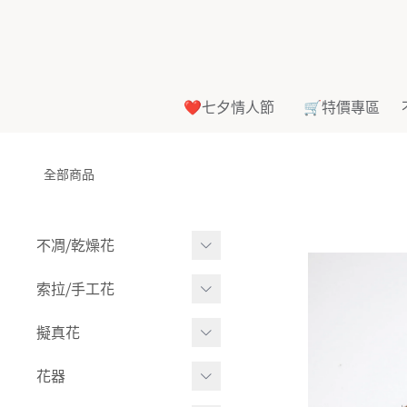
❤️七夕情人節
🛒特價專區
全部商品
不凋⧸乾燥花
多色組合
索拉⧸手工花
-
大玫瑰
索拉花(有花莖)
擬真花
-
中玫瑰
-
原色
盆栽⧸成品
花器
-
迷你玫瑰
-
莉朵獨家噴漆