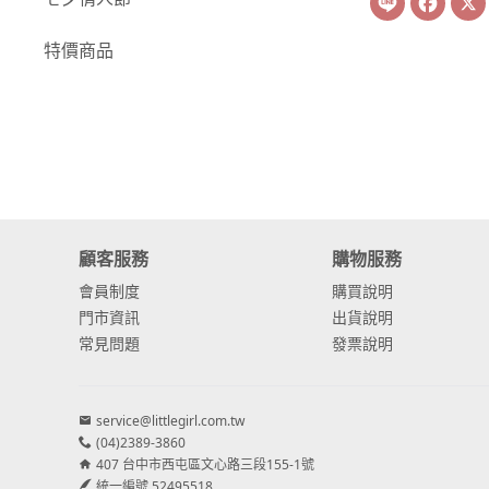
-
康乃馨
特價商品
-
其他主花
繡球花
-
金字塔繡球花
-
安娜貝爾繡球花
-
日本繡球花
顧客服務
購物服務
會員制度
購買說明
-
重瓣繡球花
門市資訊
出貨說明
-
其他繡球花
常見問題
發票說明
配花
service@littlegirl.com.tw
-
滿天星⧸木滿天星
(04)2389-3860
407 台中市西屯區文心路三段155-1號
-
黑種草⧸東方黑種
統一編號 52495518