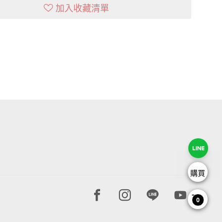
加入收藏清單
購買
Facebook page
Instagram page
Line page
Youtube 
0