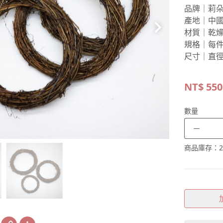
品牌｜莉
產地｜中
材質｜乾
規格｜每件
尺寸｜直徑
NT$
550
數量
－
商品庫存：
2
book
X
Copy
Share