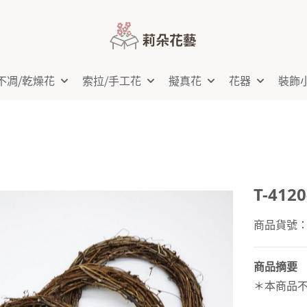
不凋⧸乾燥花
索拉⧸手工花
擬真花
花器
裝飾
T-412
商品貨號：T-
商品摘要
＊本商品