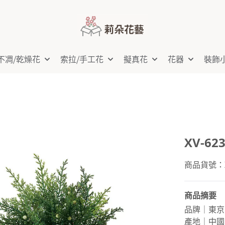
不凋⧸乾燥花
索拉⧸手工花
擬真花
花器
裝飾
XV-62
商品貨號：XV
商品摘要
品牌｜東京
產地｜中國