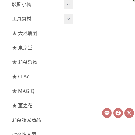
綜合花束
小型花器
裝飾小物
-
其他
-
莉朵獨家水染
主花
中大型花器
裝飾⧸擺飾
工具資材
玫瑰
-
大地農園
配花
鐘罩⧸花框
花插
-
大玫瑰
工具⧸型錄
★ 大地農園
索拉花(僅花頭)
葉材⧸藤蔓
花盤⧸底座
線香
-
中玫瑰
資材
-
原色
★ 東京堂
枝條
捧花架⧸吊架
-
小玫瑰
-
莉朵獨家水染
果實
★ 莉朵選物
藤圈⧸注連繩
-
迷你玫瑰
-
大地農園
提籃
★ CLAY
-
庭園玫瑰
手工花
-
其他玫瑰
★ MAGIQ
主花
★ 葻之花
Line
Face
-
百日草⧸太陽花⧸
莉朵獨家商品
菊花
-
蘭花⧸大理花
七夕情人節