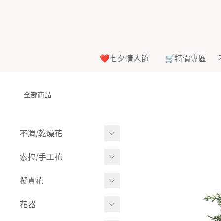
❤️七夕情人節
🛒特價專區
全部商品
不凋⧸乾燥花
多色組合
索拉⧸手工花
-
大玫瑰
索拉花(有花莖)
擬真花
-
中玫瑰
-
原色
盆栽⧸成品
花器
-
迷你玫瑰
-
莉朵獨家噴漆