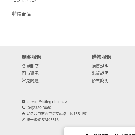
-
康乃馨
特價商品
-
其他主花
繡球花
-
金字塔繡球花
顧客服務
購物服務
-
安娜貝爾繡球花
會員制度
購買說明
-
日本繡球花
門市資訊
出貨說明
常見問題
發票說明
-
重瓣繡球花
-
其他繡球花
service@littlegirl.com.tw
(04)2389-3860
配花
407 台中市西屯區文心路三段155-1號
-
滿天星⧸木滿天星
統一編號 52495518
-
黑種草⧸東方黑種