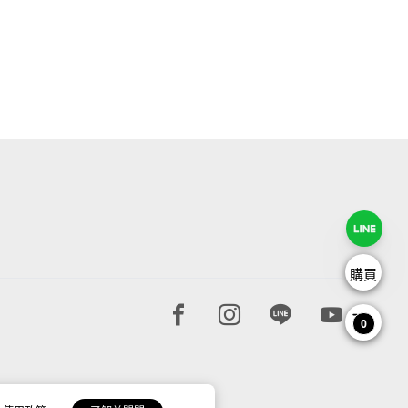
購買
Facebook page
Instagram page
Line page
Youtube 
0