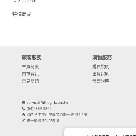
-
康乃馨
特價商品
-
其他主花
繡球花
-
金字塔繡球花
顧客服務
購物服務
-
安娜貝爾繡球花
會員制度
購買說明
-
日本繡球花
門市資訊
出貨說明
常見問題
發票說明
-
重瓣繡球花
-
其他繡球花
service@littlegirl.com.tw
(04)2389-3860
配花
407 台中市西屯區文心路三段155-1號
-
滿天星⧸木滿天星
統一編號 52495518
-
黑種草⧸東方黑種