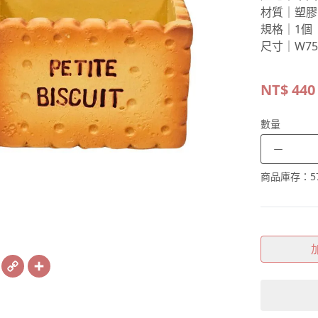
材質｜塑膠
規格｜1個
尺寸｜W75
NT$
440
數量
－
商品庫存：
5
book
X
Copy
Share
Link