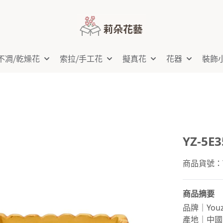
不凋⧸乾燥花
索拉⧸手工花
擬真花
花器
裝飾
YZ-5
商品貨號：YZ
商品摘要
品牌｜Youz
產地｜中國