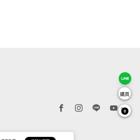
購買
Facebook page
Instagram page
Line page
Youtube 
0