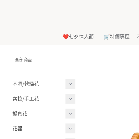
❤️七夕情人節
🛒特價專區
全部商品
不凋⧸乾燥花
多色組合
索拉⧸手工花
-
大玫瑰
索拉花(有花莖)
擬真花
-
中玫瑰
-
原色
盆栽⧸成品
花器
-
迷你玫瑰
-
莉朵獨家噴漆