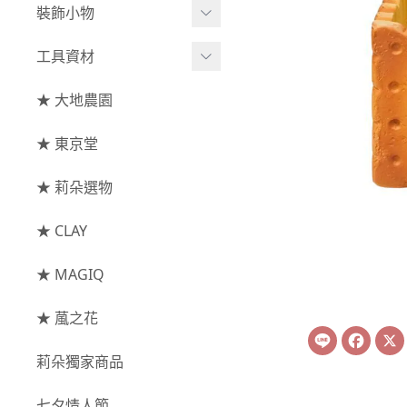
綜合花束
小型花器
裝飾小物
-
其他
-
莉朵獨家水染
主花
中大型花器
裝飾⧸擺飾
工具資材
玫瑰
-
大地農園
配花
鐘罩⧸花框
花插
-
大玫瑰
工具⧸型錄
★ 大地農園
索拉花(僅花頭)
葉材⧸藤蔓
花盤⧸底座
線香
-
中玫瑰
資材
-
原色
★ 東京堂
枝條
捧花架⧸吊架
-
小玫瑰
-
莉朵獨家水染
果實
★ 莉朵選物
藤圈⧸注連繩
-
迷你玫瑰
-
大地農園
提籃
★ CLAY
-
庭園玫瑰
手工花
-
其他玫瑰
★ MAGIQ
主花
★ 葻之花
Line
Face
-
百日草⧸太陽花⧸
莉朵獨家商品
菊花
-
蘭花⧸大理花
七夕情人節