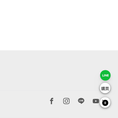
購買
Facebook page
Instagram page
Line page
Youtube 
0