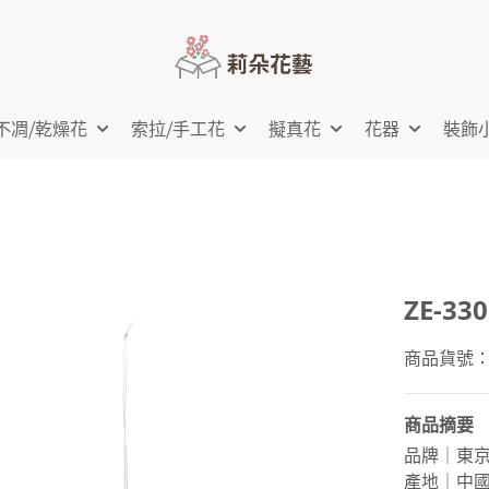
不凋⧸乾燥花
索拉⧸手工花
擬真花
花器
裝飾
ZE-3
商品貨號：Z
商品摘要
品牌｜東
產地｜中