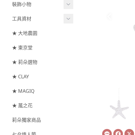
綜合花束
小型花器
裝飾小物
-
其他
-
莉朵獨家水染
主花
中大型花器
裝飾⧸擺飾
工具資材
玫瑰
-
大地農園
配花
鐘罩⧸花框
花插
-
大玫瑰
工具⧸型錄
★ 大地農園
索拉花(僅花頭)
葉材⧸藤蔓
花盤⧸底座
線香
-
中玫瑰
資材
-
原色
★ 東京堂
枝條
捧花架⧸吊架
-
小玫瑰
-
莉朵獨家水染
果實
★ 莉朵選物
藤圈⧸注連繩
-
迷你玫瑰
-
大地農園
提籃
★ CLAY
-
庭園玫瑰
手工花
-
其他玫瑰
★ MAGIQ
主花
★ 葻之花
-
百日草⧸太陽花⧸
莉朵獨家商品
菊花
Line
Face
-
蘭花⧸大理花
七夕情人節