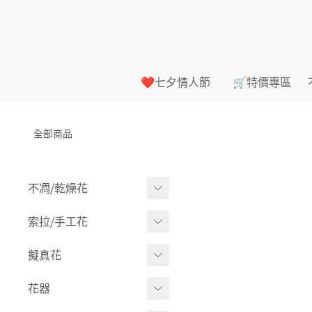
❤️七夕情人節
🛒特價專區
全部商品
不凋⧸乾燥花
多色組合
索拉⧸手工花
-
大玫瑰
索拉花(有花莖)
擬真花
-
中玫瑰
-
原色
盆栽⧸成品
花器
-
迷你玫瑰
-
莉朵獨家噴漆