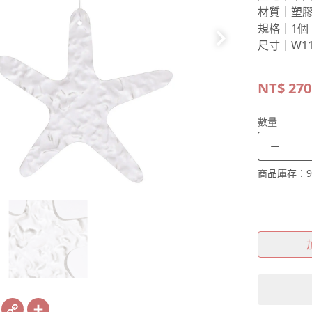
材質｜塑
規格｜1個
尺寸｜W11.
NT$
270
數量
－
商品庫存：
9
book
X
Copy
Share