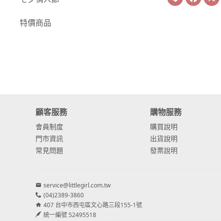
-
康乃馨
特價商品
-
其他主花
繡球花
-
金字塔繡球花
-
安娜貝爾繡球花
顧客服務
購物服務
-
日本繡球花
會員制度
購買說明
-
重瓣繡球花
門市資訊
出貨說明
常見問題
發票說明
-
其他繡球花
配花
service@littlegirl.com.tw
-
滿天星⧸木滿天星
(04)2389-3860
407 台中市西屯區文心路三段155-1號
-
黑種草⧸東方黑種
統一編號 52495518