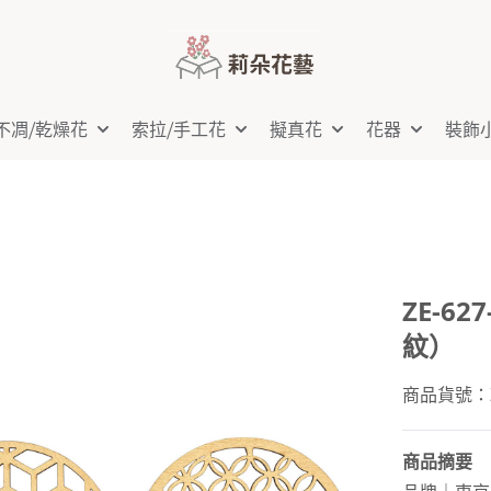
不凋⧸乾燥花
索拉⧸手工花
擬真花
花器
裝飾
ZE-6
紋）
商品貨號：ZE
商品摘要