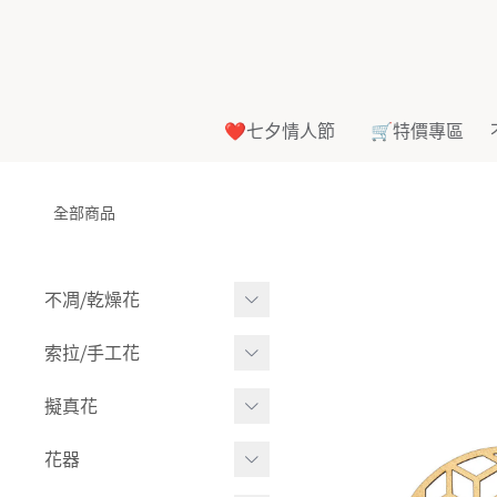
❤️七夕情人節
🛒特價專區
全部商品
不凋⧸乾燥花
多色組合
索拉⧸手工花
-
大玫瑰
索拉花(有花莖)
擬真花
-
中玫瑰
-
原色
盆栽⧸成品
花器
-
迷你玫瑰
-
莉朵獨家噴漆