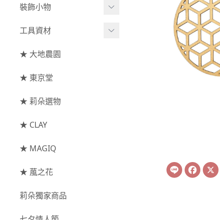
綜合花束
小型花器
裝飾小物
-
其他
-
莉朵獨家水染
主花
中大型花器
裝飾⧸擺飾
工具資材
玫瑰
-
大地農園
配花
鐘罩⧸花框
花插
-
大玫瑰
工具⧸型錄
★ 大地農園
索拉花(僅花頭)
葉材⧸藤蔓
花盤⧸底座
線香
-
中玫瑰
資材
-
原色
★ 東京堂
枝條
捧花架⧸吊架
-
小玫瑰
-
莉朵獨家水染
果實
★ 莉朵選物
藤圈⧸注連繩
-
迷你玫瑰
-
大地農園
提籃
★ CLAY
-
庭園玫瑰
手工花
-
其他玫瑰
★ MAGIQ
Line
Face
主花
★ 葻之花
-
百日草⧸太陽花⧸
莉朵獨家商品
菊花
-
蘭花⧸大理花
七夕情人節