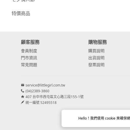
-
康乃馨
特價商品
-
其他主花
繡球花
顧客服務
購物服務
-
金字塔繡球花
會員制度
購買說明
-
安娜貝爾繡球花
門市資訊
出貨說明
常見問題
發票說明
-
日本繡球花
-
重瓣繡球花
service@littlegirl.com.tw
-
其他繡球花
(04)2389-3860
407 台中市西屯區文心路三段155-1號
統一編號 52495518
配花
-
滿天星⧸木滿天星
Hello！我們使用
cookie
來確保網
-
黑種草⧸東方黑種