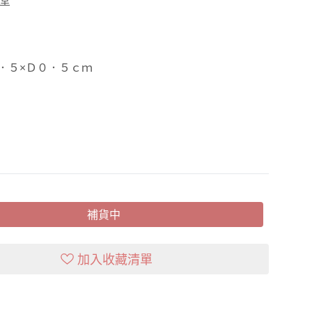
堂
．５×Ｄ０．５ｃｍ
補貨中
加入收藏清單