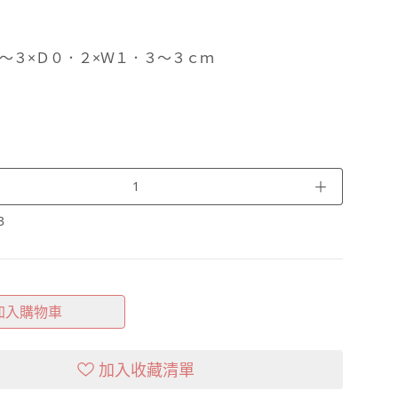
～３×Ｄ０．２×Ｗ１．３～３ｃｍ
＋
3
加入購物車
加入收藏清單