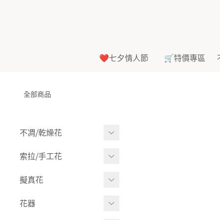
❤️七夕情人節
🛒特價專區
全部商品
不凋⧸乾燥花
多色組合
索拉⧸手工花
-
大玫瑰
索拉花(有花莖)
擬真花
-
中玫瑰
-
原色
盆栽⧸成品
花器
-
迷你玫瑰
-
莉朵獨家噴漆