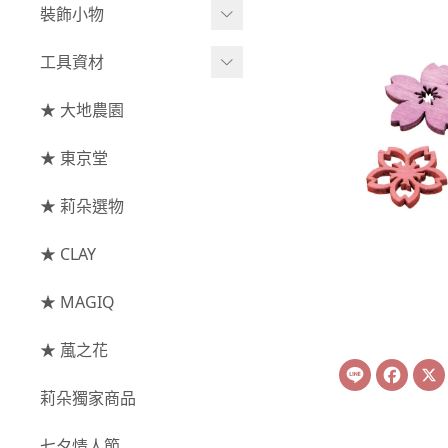
綜合花束
小型花器
裝飾小物
-
其他
-
莉朵獨家水染
主花
中大型花器
裝飾⧸擺飾
工具資材
玫瑰
-
大地農園
配花
鐘罩⧸花框
花插
-
大玫瑰
工具⧸型錄
★ 大地農園
索拉花(僅花頭)
葉材⧸藤蔓
花盤⧸底座
線香
-
中玫瑰
資材
-
原色
★ 東京堂
枝條
捧花架⧸吊架
-
小玫瑰
-
莉朵獨家水染
果實
★ 莉朵選物
藤圈⧸注連繩
-
迷你玫瑰
-
大地農園
提籃
★ CLAY
-
庭園玫瑰
手工花
-
其他玫瑰
★ MAGIQ
主花
★ 葻之花
Line
Face
-
百日草⧸太陽花⧸
莉朵獨家商品
菊花
-
蘭花⧸大理花
七夕情人節