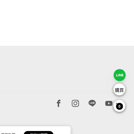
購買
Facebook page
Instagram page
Line page
Youtube 
0