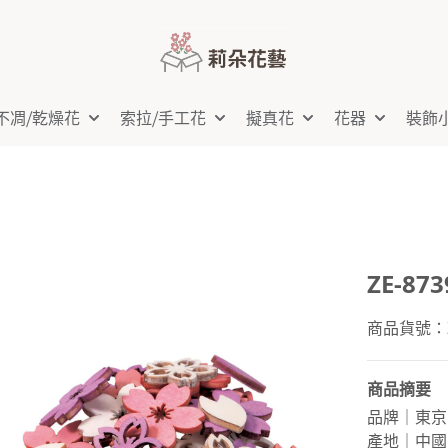
不凋⧸乾燥花
索拉⧸手工花
擬真花
花器
裝飾
ZE-8
商品貨號：Z
商品摘要
品牌｜東京
產地｜中國