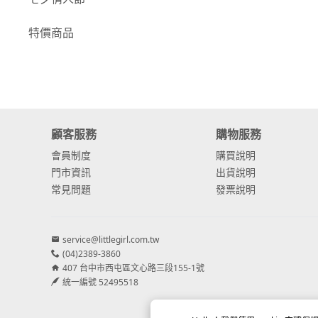
-
康乃馨
特價商品
-
其他主花
繡球花
-
金字塔繡球花
顧客服務
購物服務
-
安娜貝爾繡球花
會員制度
購買說明
-
日本繡球花
門市資訊
出貨說明
常見問題
發票說明
-
重瓣繡球花
-
其他繡球花
service@littlegirl.com.tw
(04)2389-3860
配花
407 台中市西屯區文心路三段155-1號
-
滿天星⧸木滿天星
統一編號 52495518
-
黑種草⧸東方黑種