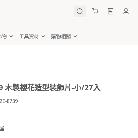
Cart
小物
工具資材
購物相關
739 木製櫻花造型裝飾片-小/27入
E-8739
堂