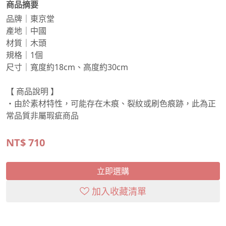
商品摘要
品牌｜東京堂
產地｜中國
材質｜木頭
規格｜1個
尺寸｜寬度約18cm、高度約30cm
【 商品說明 】
・由於素材特性，可能存在木痕、裂紋或刷色痕跡，此為正
常品質非屬瑕疵商品
NT$
710
立即選購
加入收藏清單