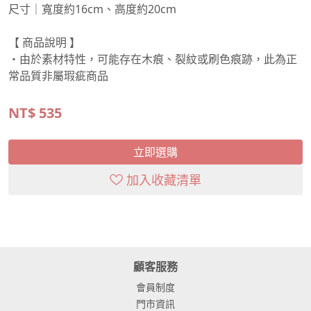
尺寸｜寬度約16cm、高度約20cm
【 商品說明 】
・由於素材特性，可能存在木痕、裂紋或刷色痕跡，此為正
常品質非屬瑕疵商品
NT$
535
立即選購
加入收藏清單
顧客服務
會員制度
門市資訊