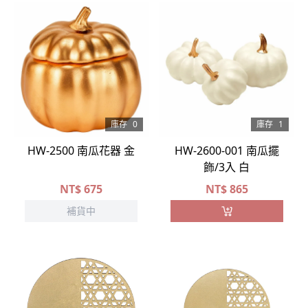
庫存
0
庫存
1
HW-2500 南瓜花器 金
HW-2600-001 南瓜擺
飾/3入 白
NT$
675
NT$
865
補貨中