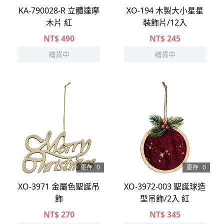
KA-790028-R 立體達摩
XO-194 木製大小星星
木片 紅
裝飾片/12入
NT$
490
NT$
245
補貨中
補貨中
庫存
0
庫存
0
XO-3971 金屬色聖誕吊
XO-3972-003 聖誕球造
飾
型吊飾/2入 紅
NT$
270
NT$
345