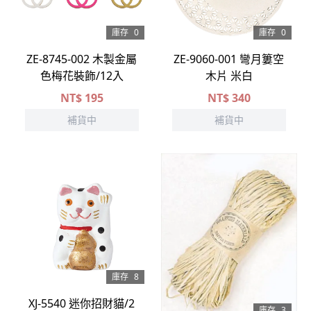
庫存
0
庫存
0
ZE-8745-002 木製金屬
ZE-9060-001 彎月簍空
色梅花裝飾/12入
木片 米白
NT$
195
NT$
340
補貨中
補貨中
庫存
8
XJ-5540 迷你招財貓/2
庫存
3