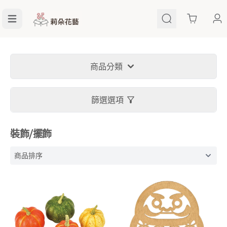
Cart
商品分類
篩選選項
裝飾⧸擺飾