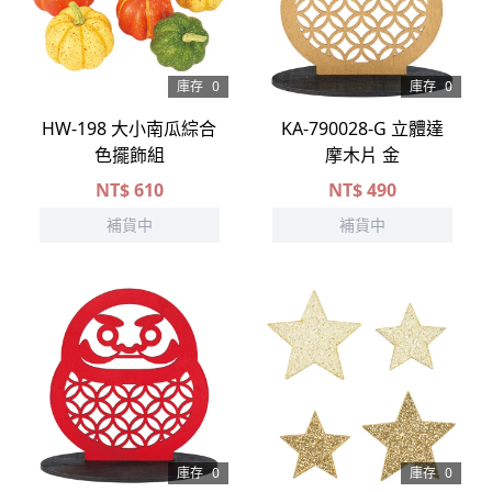
庫存
0
庫存
0
HW-198 大小南瓜綜合
KA-790028-G 立體達
色擺飾組
摩木片 金
NT$
610
NT$
490
補貨中
補貨中
庫存
0
庫存
0