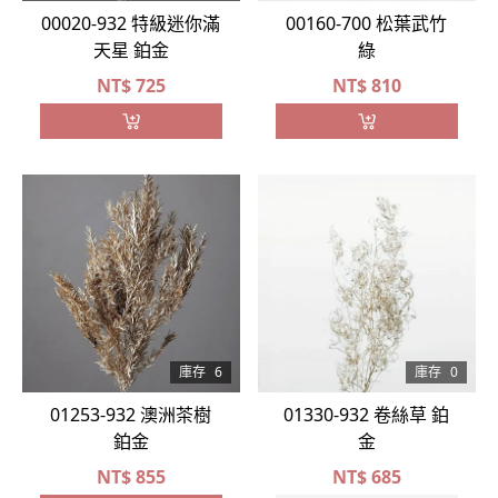
00020-932 特級迷你滿
00160-700 松葉武竹
天星 鉑金
綠
NT$
725
NT$
810
庫存
6
庫存
0
01253-932 澳洲茶樹
01330-932 卷絲草 鉑
鉑金
金
NT$
855
NT$
685