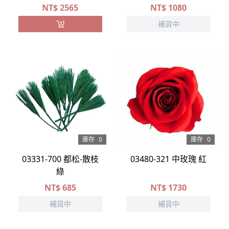
NT$
2565
NT$
1080
補貨中
庫存
0
庫存
0
03331-700 都松-散枝
03480-321 中玫瑰 紅
綠
NT$
685
NT$
1730
補貨中
補貨中