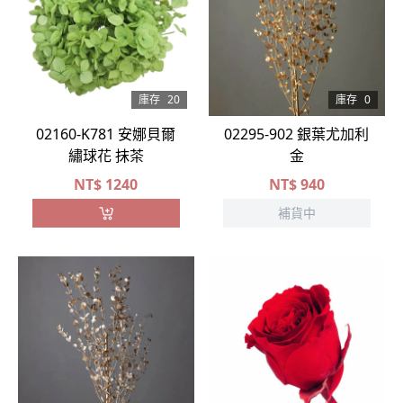
庫存
20
庫存
0
02160-K781 安娜貝爾
02295-902 銀葉尤加利
繡球花 抹茶
金
NT$
1240
NT$
940
補貨中