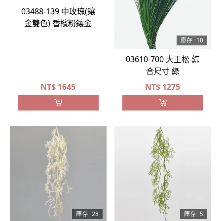
03488-139 中玫瑰(鑲
金雙色) 香檳粉鑲金
庫存
10
03610-700 大王松-綜
合尺寸 綠
NT$
1645
NT$
1275
庫存
28
庫存
5