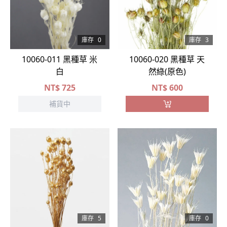
庫存
0
庫存
3
10060-011 黑種草 米
10060-020 黑種草 天
白
然綠(原色)
NT$
725
NT$
600
補貨中
庫存
5
庫存
0