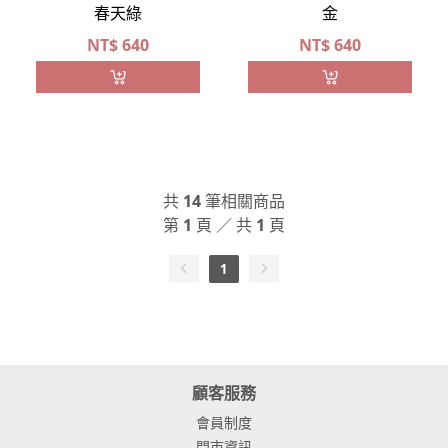
春天綠
金
NT$
640
NT$
640
共
14
筆相關商品
第
1
頁 ／ 共
1
頁
1
顧客服務
會員制度
門市資訊