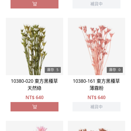
補貨中
庫存
5
庫存
0
10380-020 東方黑種草
10380-161 東方黑種草
天然綠
薄霧粉
NT$
640
NT$
640
補貨中