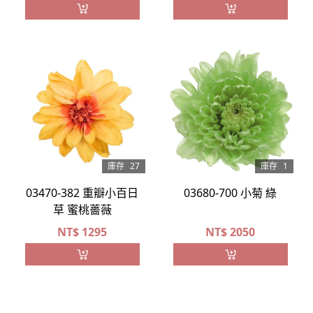
庫存
27
庫存
1
03470-382 重瓣小百日
03680-700 小菊 綠
草 蜜桃薔薇
NT$
1295
NT$
2050