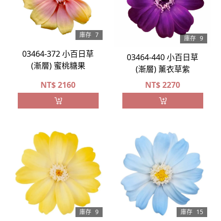
庫存
7
庫存
9
03464-372 小百日草
03464-440 小百日草
(漸層) 蜜桃糖果
(漸層) 薰衣草紫
NT$
2160
NT$
2270
庫存
9
庫存
15